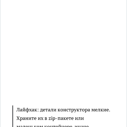
Лайфхак: детали конструктора мелкие.
Храните их в zip-пакете или
маленьком контейнере, иначе