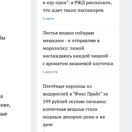
и еду один": в РЖД рассказали,
что ждет таких пассажиров
8 июля
Листья вишни собираю
бы
мешками - и отправляю в
морозилку: зимой
наслаждаюсь каждой чашкой -
с ароматом вишневой косточки
1 августа
Плетёные корзины из
водорослей в "Фикс Прайс" за
ка
299 рублей скупаю пачками:
иве,
копеечная вещица стала
мые
модным декором дома и на
даче