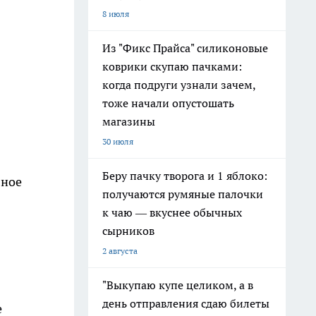
8 июля
Из "Фикс Прайса" силиконовые
коврики скупаю пачками:
когда подруги узнали зачем,
тоже начали опустошать
магазины
30 июля
Беру пачку творога и 1 яблоко:
вное
получаются румяные палочки
к чаю — вкуснее обычных
сырников
2 августа
"Выкупаю купе целиком, а в
день отправления сдаю билеты
е