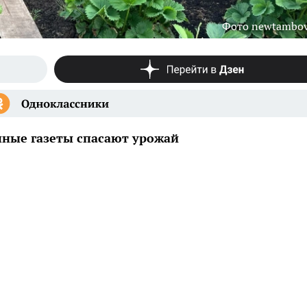
Фото newtambov
чные газеты спасают урожай