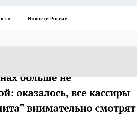
ости
Новости России
инах больше не
й: оказалось, все кассиры
нита" внимательно смотрят