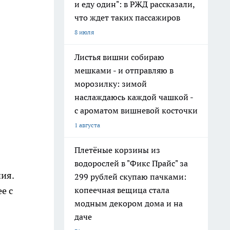
и еду один": в РЖД рассказали,
что ждет таких пассажиров
8 июля
Листья вишни собираю
мешками - и отправляю в
морозилку: зимой
наслаждаюсь каждой чашкой -
с ароматом вишневой косточки
1 августа
Плетёные корзины из
водорослей в "Фикс Прайс" за
ия.
299 рублей скупаю пачками:
копеечная вещица стала
е с
модным декором дома и на
даче