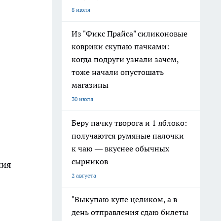
8 июля
Из "Фикс Прайса" силиконовые
коврики скупаю пачками:
когда подруги узнали зачем,
тоже начали опустошать
магазины
30 июля
Беру пачку творога и 1 яблоко:
получаются румяные палочки
к чаю — вкуснее обычных
сырников
ния
2 августа
"Выкупаю купе целиком, а в
день отправления сдаю билеты