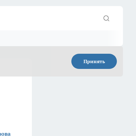
Принять
зова