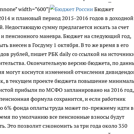
gnnone" width="600"]
Бюджет
 2014 и плановый период 2015-2016 годов в доходной
й. Недостающую сумму предлагается искать за счет
 пенсионного маневра. Бюджет на следующий год,
ь внесен в Госдуму 1 октября. В то же время в его
дов рублей, пишет РБК daily со ссылкой на источник
тельства. Окончательную версию бюджета, по данн
ия могут коснутся изменений отчисления дивидендо
ак, в текущем проекте бюджета повышение минимал
истой прибыли по МСФО запланировано на 2016 год,
 пенсионная формула сохранится, и если работник
то 6% фонда оплаты труда может по-прежнему идти в
время по умолчанию все пенсионные взносы будут
ь. Это позволит сэкономить за три года около 350