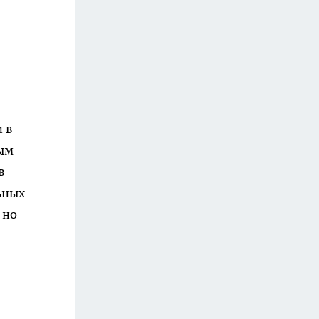
и в
ым
в
ьных
 но