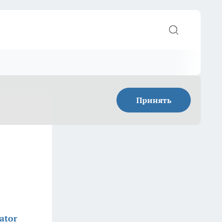
Принять
ator