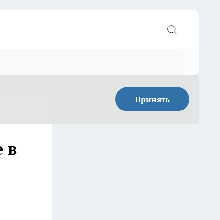
Принять
 в