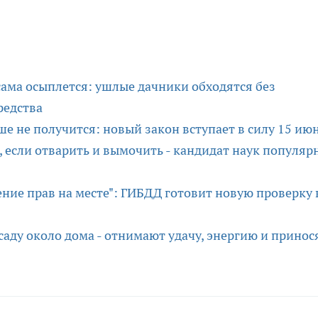
 сама осыплется: ушлые дачники обходятся без
редства
е не получится: новый закон вступает в силу 15 ию
, если отварить и вымочить - кандидат наук популяр
ение прав на месте": ГИБДД готовит новую проверку 
 саду около дома - отнимают удачу, энергию и принос