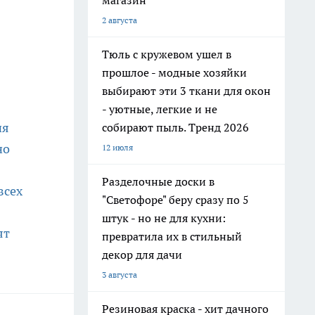
магазин
2 августа
Тюль с кружевом ушел в
прошлое - модные хозяйки
выбирают эти 3 ткани для окон
- уютные, легкие и не
ня
собирают пыль. Тренд 2026
но
12 июля
Разделочные доски в
всех
"Светофоре" беру сразу по 5
штук - но не для кухни:
ят
превратила их в стильный
декор для дачи
3 августа
Резиновая краска - хит дачного