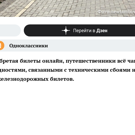
Фото newtambov
обретая билеты онлайн, путешественники всё ч
ностями, связанными с техническими сбоями 
елезнодорожных билетов.