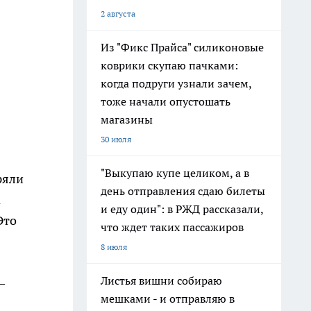
2 августа
Из "Фикс Прайса" силиконовые
коврики скупаю пачками:
когда подруги узнали зачем,
тоже начали опустошать
магазины
30 июля
"Выкупаю купе целиком, а в
ряли
день отправления сдаю билеты
а
и еду один": в РЖД рассказали,
Это
что ждет таких пассажиров
8 июля
Листья вишни собираю
—
мешками - и отправляю в