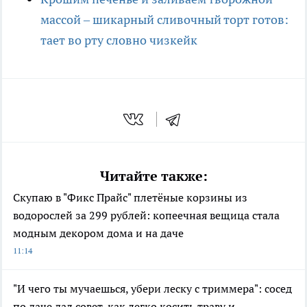
массой – шикарный сливочный торт готов:
тает во рту словно чизкейк
Читайте также:
Скупаю в "Фикс Прайс" плетёные корзины из
водорослей за 299 рублей: копеечная вещица стала
модным декором дома и на даче
11:14
"И чего ты мучаешься, убери леску с триммера": сосед
по даче дал совет, как легко косить траву и