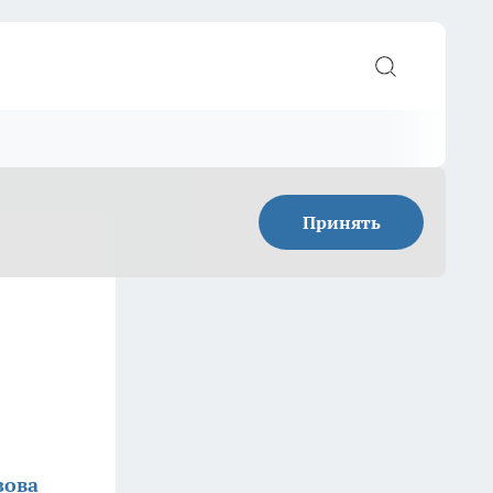
Принять
зова