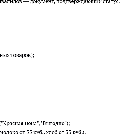
нвалидов — документ, подтверждающий статус.
ных товаров);
Красная цена", "Выгодно");
локо от 55 руб., хлеб от 35 руб.).