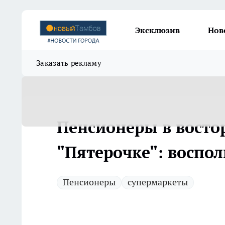
Эксклюзив
Нов
Заказать рекламу
Пенсионеры в востор
"Пятерочке": воспол
Пенсионеры
супермаркеты