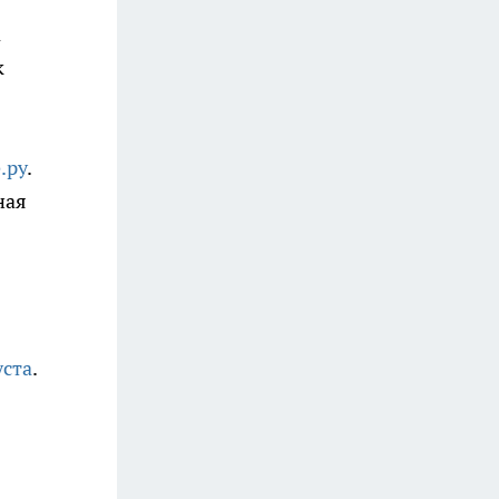
а
к
.ру
.
ная
уста
.