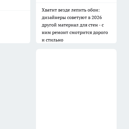
Баня всегда как новая: очищаю
вагонку в парилке одним
дедовским способом —
работает на 10 из 10
31 июля