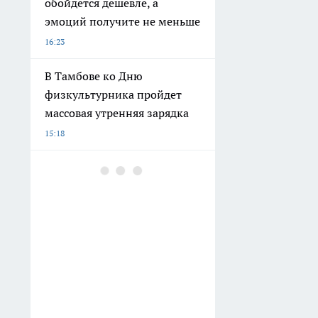
обойдется дешевле, а
эмоций получите не меньше
16:23
В Тамбове ко Дню
физкультурника пройдет
массовая утренняя зарядка
15:18
Библиотека имени
Некрасова в Тамбове станет
современным культурным
пространством
14:46
В Тамбове владелец Porsche
Cayenne оплатил штраф за
пьяную езду после ареста