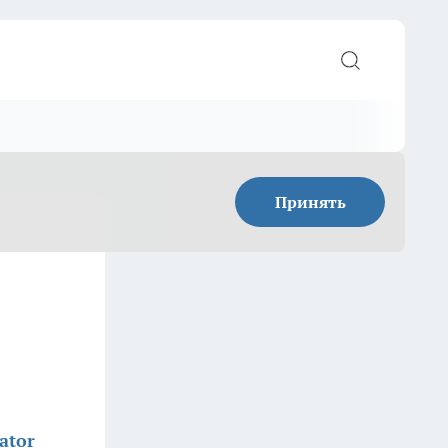
Принять
ator