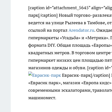
[caption id="attachment_5645" align="ali
парк[/caption] Новый торгово-развлек
ведется на улице Рылеева в Тамбове, от
ссылкой на портал
Arendator.ru
. Ожида
гипермаркеты «Усадьба» и «Метрика». 
формата DIY. Общая площадь «Европы» 
квадратных метров. В торговом центр
гипермаркет низких цен площадью пят
магазинов одежды и обуви. [caption id="
Еврасик-парк[/caption]
«Еврасик парк», магазин «Европа кидс
современными эскалаторами, траволат
машиномест.