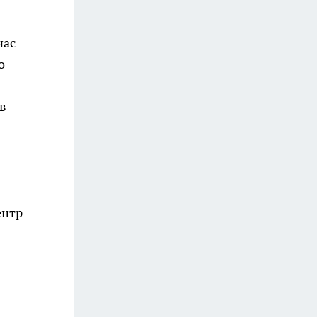
час
о
в
ентр