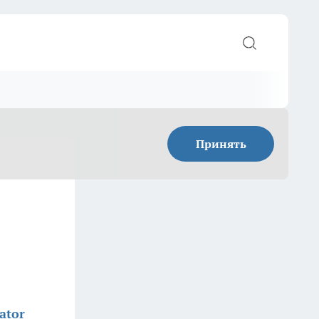
Принять
ator