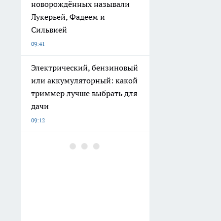
новорождённых называли
Лукерьей, Фадеем и
Сильвией
09:41
Электрический, бензиновый
или аккумуляторный: какой
триммер лучше выбрать для
дачи
09:12
Тамбовский дирижёр
Алексей Моргунов впервые
выступил в Китае
09:09
Максим Косенков обсудил с
жителями ремонт улицы