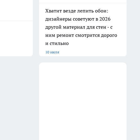
Баня всегда как новая: очищаю
вагонку в парилке одним
дедовским способом —
работает на 10 из 10
31 июля