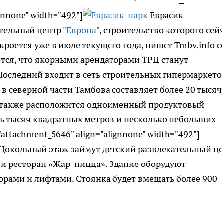
gnnone" width="492"]
Еврасик-
ательный центр
"Европа"
, строительство которого сей
кроется уже в июле текущего года, пишет Tmbv.info с
ется, что якорными арендаторами ТРЦ станут
Последний входит в сеть строительных гипермаркето
в северной части Тамбова составляет более 20 тысяч
е также расположится одноименный продуктовый
ь тысяч квадратных метров и несколько небольших
attachment_5646" align="alignnone" width="492"]
 Цокольный этаж займут детский развлекательный ц
» и ресторан «Жар-пицца». Здание оборудуют
орами и лифтами. Стоянка будет вмещать более 900