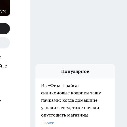
рум
й
, с
Популярное
Из «Фикс Прайса»
силиконовые коврики тащу
ь
пачками: когда домашние
узнали зачем, тоже начали
опустошать магазины
15 июля