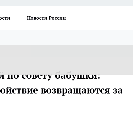
ости
Новости России
й по совету бабушки:
койствие возвращаются за