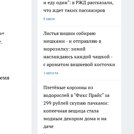
и еду один": в РЖД рассказали,
что ждет таких пассажиров
8 июля
ь»
Листья вишни собираю
мешками - и отправляю в
.
морозилку: зимой
наслаждаюсь каждой чашкой -
с ароматом вишневой косточки
1 августа
ремя
Плетёные корзины из
водорослей в "Фикс Прайс" за
299 рублей скупаю пачками:
копеечная вещица стала
модным декором дома и на
даче