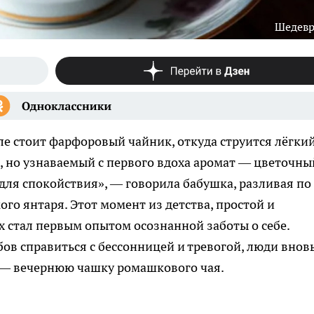
Шедев
толе стоит фарфоровый чайник, откуда струится лёгки
, но узнаваемый с первого вдоха аромат — цветочный
о для спокойствия», — говорила бабушка, разливая по
го янтаря. Этот момент из детства, простой и
 стал первым опытом осознанной заботы о себе.
бов справиться с бессонницей и тревогой, люди внов
 — вечернюю чашку ромашкового чая.