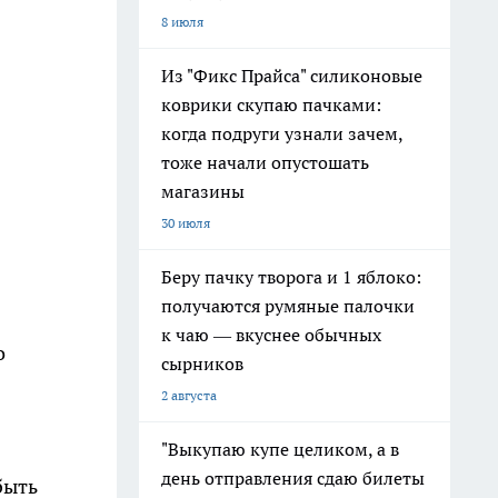
8 июля
Из "Фикс Прайса" силиконовые
коврики скупаю пачками:
когда подруги узнали зачем,
тоже начали опустошать
магазины
30 июля
Беру пачку творога и 1 яблоко:
получаются румяные палочки
к чаю — вкуснее обычных
о
сырников
2 августа
"Выкупаю купе целиком, а в
день отправления сдаю билеты
быть