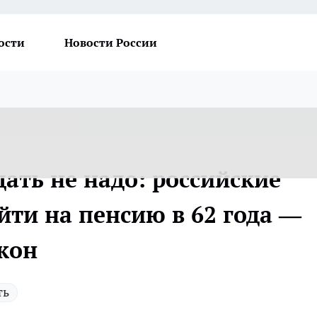
ости
Новости России
дать не надо: российские
ти на пенсию в 62 года —
акон
ть