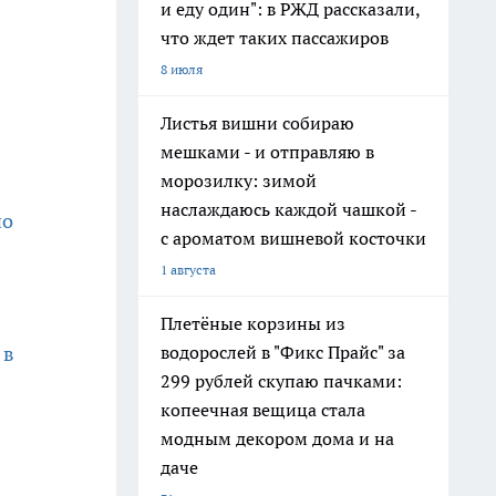
и еду один": в РЖД рассказали,
что ждет таких пассажиров
8 июля
Листья вишни собираю
мешками - и отправляю в
морозилку: зимой
наслаждаюсь каждой чашкой -
но
с ароматом вишневой косточки
1 августа
Плетёные корзины из
водорослей в "Фикс Прайс" за
 в
299 рублей скупаю пачками:
копеечная вещица стала
модным декором дома и на
даче