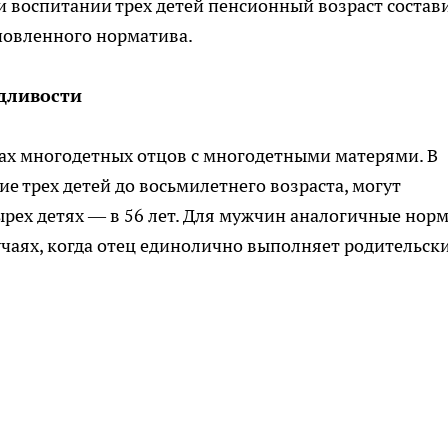
 воспитании трех детей пенсионный возраст состав
ановленного норматива.
дливости
вах многодетных отцов с многодетными матерями. В
 трех детей до восьмилетнего возраста, могут
тырех детях — в 56 лет. Для мужчин аналогичные нор
учаях, когда отец единолично выполняет родительск