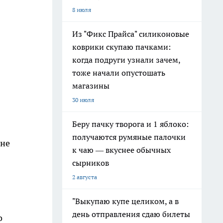
8 июля
Из "Фикс Прайса" силиконовые
коврики скупаю пачками:
когда подруги узнали зачем,
тоже начали опустошать
магазины
30 июля
Беру пачку творога и 1 яблоко:
получаются румяные палочки
 не
к чаю — вкуснее обычных
сырников
2 августа
"Выкупаю купе целиком, а в
день отправления сдаю билеты
о