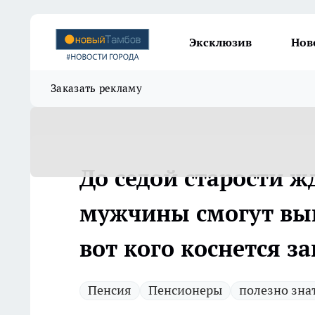
Эксклюзив
Нов
Заказать рекламу
До седой старости ж
мужчины смогут вый
вот кого коснется з
Пенсия
Пенсионеры
полезно зна