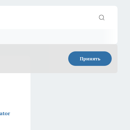
Принять
ator