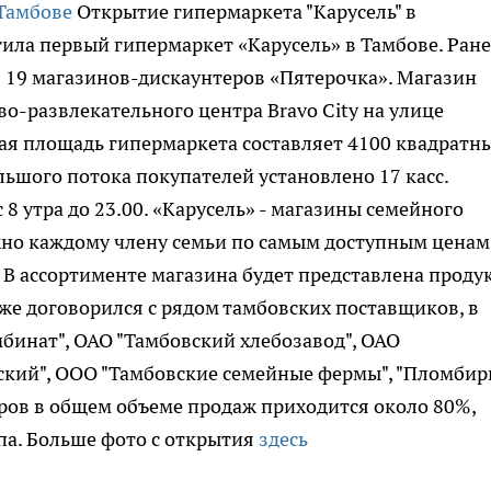
Открытие гипермаркета "Карусель" в
стила первый гипермаркет «Карусель» в Тамбове. Ране
з 19 магазинов-дискаунтеров «Пятерочка». Магазин
о-развлекательного центра Bravo City на улице
ая площадь гипермаркета составляет 4100 квадратн
льшого потока покупателей установлено 17 касс.
 8 утра до 23.00. «Карусель» - магазины семейного
ужно каждому члену семьи по самым доступным ценам 
 В ассортименте магазина будет представлена проду
же договорился с рядом тамбовских поставщиков, в
мбинат", ОАО "Тамбовский хлебозавод", ОАО
ский", ООО "Тамбовские семейные фермы", "Пломби
ров в общем объеме продаж приходится около 80%,
па. Больше фото с открытия
здесь