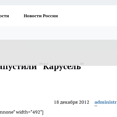
ости
Новости России
апустили "Карусель"
18 декабря 2012
administr
gnnone" width="492"]