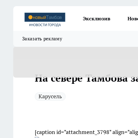
Эксклюзив
Нов
Заказать рекламу
На севере Тамбова з
Карусель
[caption id="attachment_3798" align="ali