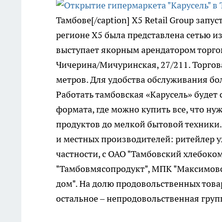
Тамбове[/caption] X5 Retail Group запу
регионе X5 была представлена сетью и
выступает якорным арендатором торгов
Чичерина/Мичуринская, 27/211. Торгов
метров. Для удобства обслуживания бо
Работать тамбовская «Карусель» будет с
формата, где можно купить все, что н
продуктов до мелкой бытовой техники.
и местных производителей: ритейлер у
частности, с ОАО "Тамбовский хлебоко
"Тамбовмясопродукт", МПК "Максимов
дом". На долю продовольственных това
остальное – непродовольственная груп