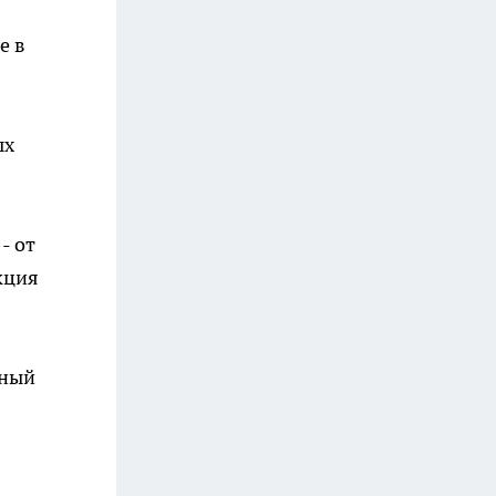
е в
ых
- от
кция
рный