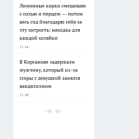
Лимонные корки смешиваю
с солью и перцем — потом
весь год благодарю себя за
эту хитрость: находка для
каждой хозяйки
11:14
В Кирсанове задержали
мужчину, который из-за
ссоры с девушкой занялся
вандализмом
11:10
В Котовске Дворец культуры
оснастят архитектурной
подсветкой
10:20