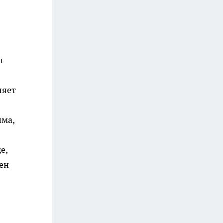
н
ляет
има,
е,
ен