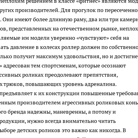
 Неплохим решением в классе «фитнес» являются мо
e и других производителей. Для прогулок по пересеченн
 Они имеют более длинную раму, два или три камер
дов, представленных на отечественном рынке, непло
авляемые им модели уверенно «чувствуют» себя на
вать давление в колесах роллер должен по собственн
только получит максимум удовольствия, но и достигне
в» адресован тем спортсменам, которые осознают
рессивных роликах преодолевают препятствия,
х трюков, повышающих уровень адреналина.
предъявляет к их конструкции повышенные требова
ренным производителем агрессивных роликовых кон
того бренда надежны, маневренны, а потому и
родукции, нужно всегда внимательно читать
оре детских роликов это важно как никогда. В