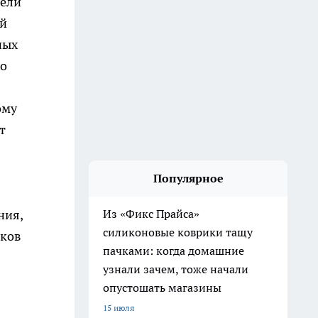
дели
ой
ных
хо
ому
т
Популярное
ния,
Из «Фикс Прайса»
силиконовые коврики тащу
ьков
пачками: когда домашние
узнали зачем, тоже начали
опустошать магазины
15 июля