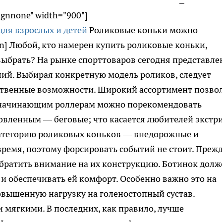
lignnone" width="900"]
Роликовые коньки можно
on] Любой, кто намерен купить роликовые коньки,
выбрать? На рынке спорттоваров сегодня представле
ий. Выбирая конкретную модель роликов, следует
бственные возможности. Широкий ассортимент позво
, начинающим роллерам можно порекомендовать
овленным — беговые; что касается любителей экстр
атегорию роликовых коньков — внедорожные и
 время, поэтому форсировать событий не стоит. Прежд
обратить внимание на их конструкцию. Ботинок долж
 и обеспечивать ей комфорт. Особенно важно это на
овышенную нагрузку на голеностопный сустав.
мягкими. В последних, как правило, лучше