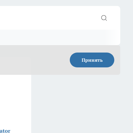
Принять
ator