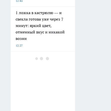
12:43
1 ложка в кастрюлю — и
свекла готова уже через 7
минут: яркий цвет,
отменный вкус и никакой
возни
12:27
Коммунальные службы
Тамбова взяли на себя
обязательства по
благоустройству бесхозных
дворовых территорий
12:07
Укроп и петрушку на зиму
больше не сушу и не