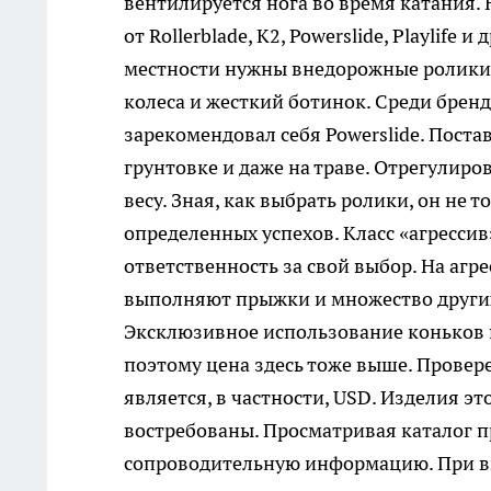
вентилируется нога во время катания.
от Rollerblade, К2, Powerslide, Playlif
местности нужны внедорожные ролики.
колеса и жесткий ботинок. Среди брен
зарекомендовал себя Powerslide. Пост
грунтовке и даже на траве. Отрегулиро
весу. Зная, как выбрать ролики, он не 
определенных успехов. Класс «агресси
ответственность за свой выбор. На аг
выполняют прыжки и множество други
Эксклюзивное использование коньков 
поэтому цена здесь тоже выше. Прове
является, в частности, USD. Изделия э
востребованы. Просматривая каталог п
сопроводительную информацию. При выб