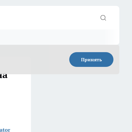
Принять
на
ator