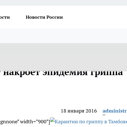
ости
Новости России
 накроет эпидемия гриппа
18 января 2016
administr
lignnone" width="900"]