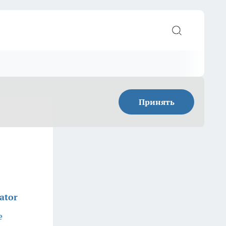
Принять
ator