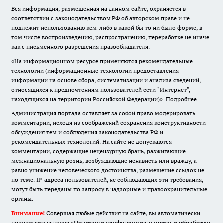
Вся информация, размещенная на данном сайте, охраняется в
соответствии с законодательством РФ об авторском праве и не
подлежит использованию кем-либо в какой бы то ни было форме, в
том числе воспроизведению, распространению, переработке не иначе
как с письменного разрешения правообладателя.
«На информационном ресурсе применяются рекомендательные
технологии (информационные технологии предоставления
информации на основе сбора, систематизации и анализа сведений,
относящихся к предпочтениям пользователей сети "Интернет",
находящихся на территории Российской Федерации)».
Подробнее
Администрация портала оставляет за собой право модерировать
комментарии, исходя из соображений сохранения конструктивности
обсуждения тем и соблюдения законодательства РФ и
рекомендательных технологий. На сайте не допускаются
комментарии, содержащие нецензурную брань, разжигающие
межнациональную рознь, возбуждающие ненависть или вражду, а
равно унижение человеческого достоинства, размещение ссылок не
по теме. IP-адреса пользователей, не соблюдающих эти требования,
могут быть переданы по запросу в надзорные и правоохранительные
органы.
Внимание!
Совершая любые действия на сайте, вы автоматически
принимаете условия «
Политики конфиденциальности и обработки