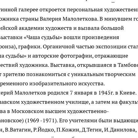
тинной галерее откроется персональная художествен
дожника страны Валерия Малолеткова. В минувшем г
сийской академии художеств и вызвала большой
выставки «Чаша судьбы» вошли произведения
ронза), графики. Органичной частью экспозиции стал
а судьбы» и авторские фотографии, отражающие
ествий художника. Выставка, открывшаяся в Тамбов
ит зрителю познакомиться с уникальным творческим
ременного изобразительного искусства.
ерий Малолетков родился 7 января в 1945г. в Киеве.
авском художественном училище, а затем на факуль
ва в Московском высшем художественно-
овское) (1969 -1971). Его учителями были выдающ
 В.Ватагин, Р.Йодко, П.Кожин, Д.Тегин, И.Данилова,