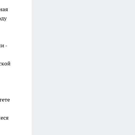
ная
оду
и -
ской
тете
иеся