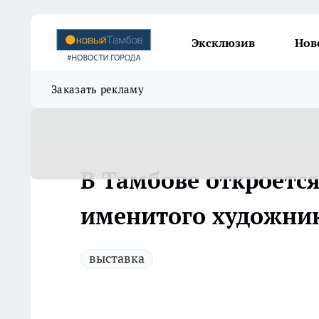
Эксклюзив
Нов
Заказать рекламу
В Тамбове откроетс
именитого художни
выставка