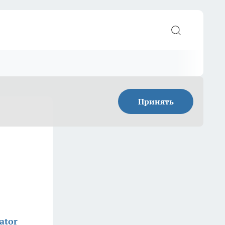
Принять
ator