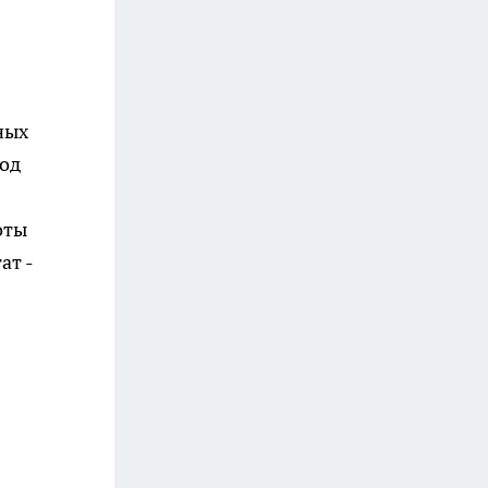
ных
под
оты
ат -