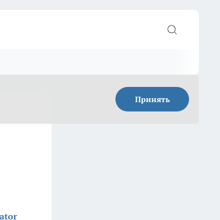
Принять
ator