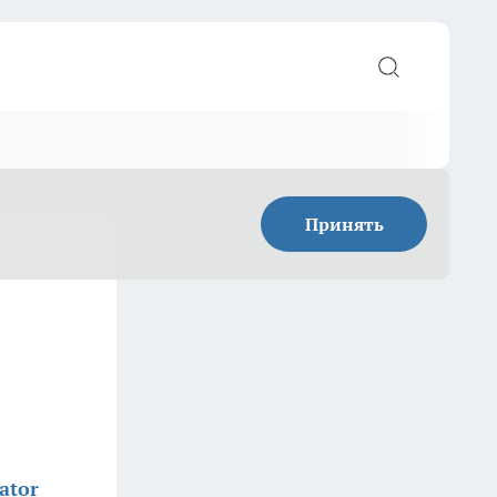
Принять
ator