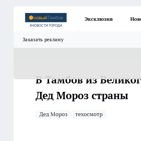
Эксклюзив
Нов
Заказать рекламу
В Тамбов из Велико
Дед Мороз страны
Дед Мороз
техосмотр