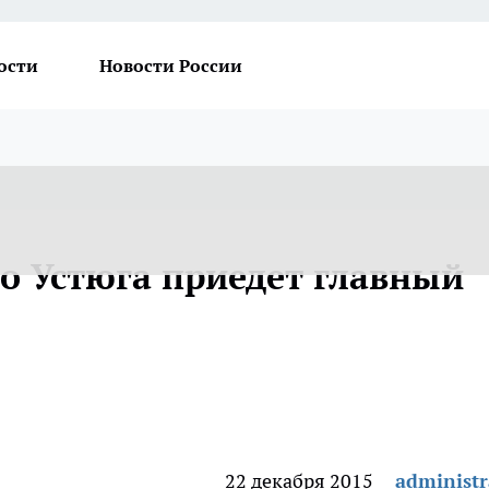
ости
Новости России
го Устюга приедет главный
22 декабря 2015
administr