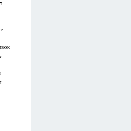
я
не
явок
ь
м
ы