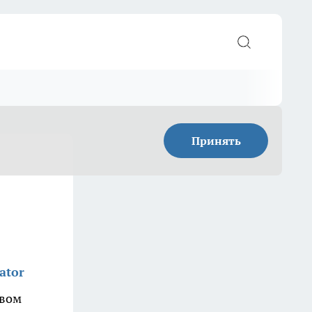
Принять
ator
рвом