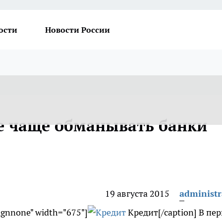
ости
Новости России
ое чаще обманывать банки
19 августа 2015
administr
lignnone" width="675"]
Кредит[/caption] В пе