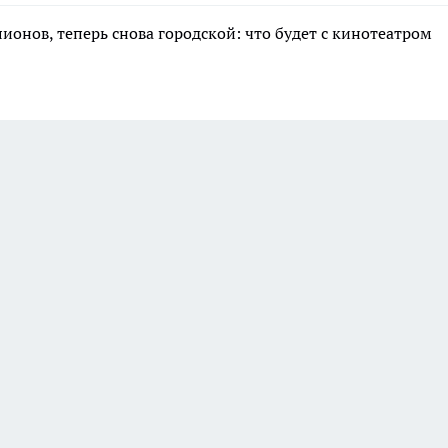
лионов, теперь снова городской: что будет с кинотеатром
а этой странице отключены.