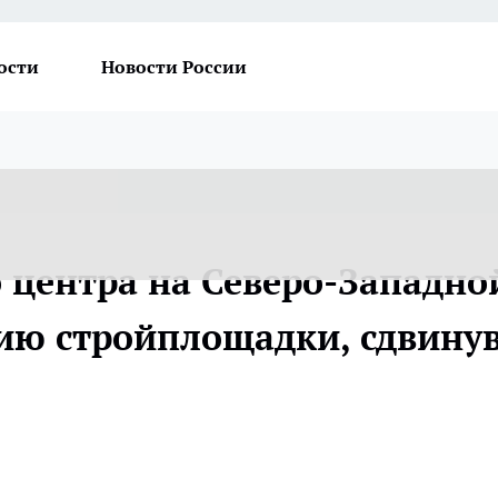
ости
Новости России
о центра на Северо-Западно
ию стройплощадки, сдвину