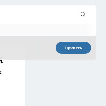
Принять
й
в