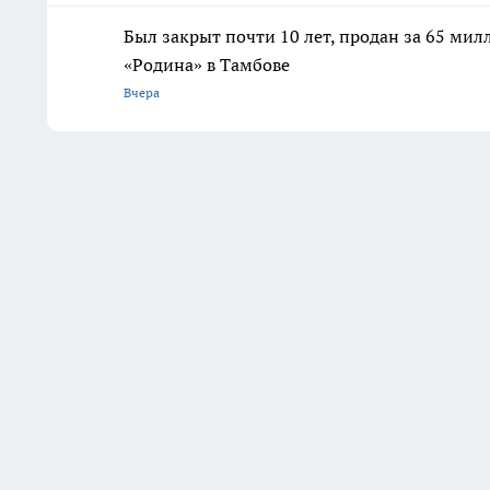
Был закрыт почти 10 лет, продан за 65 мил
«Родина» в Тамбове
Вчера
Последние новости
Комментарии н
Стиральный порошок беру
сразу по 2 упаковки — но не
для стирки: есть 5 полезных