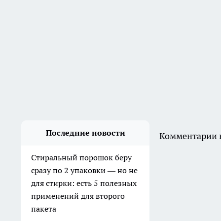
двухэтажном вагоне —
честно рассказываю, что не
так с этим поездом
Вчера
Малярный скотч скупаю
пачками, но не для ремонта:
подруги узнали, как его
использую, и тоже кинулись
в магазин
Вчера