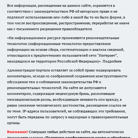
Вся информация, размещенная на данном сайте, охраняется в
соответствии с законодательством РФ об авторском праве и не
подлежит использованию кем-либо в какой бы то ни было форме, в
том числе воспроизведению, распространению, переработке не иначе
как с письменного разрешения правообладателя.
«На информационном ресурсе применяются рекомендательные
технологии (информационные технологии предоставления
информации на основе сбора, систематизации и анализа сведений,
относящихся к предпочтениям пользователей сети "Интернет",
находящихся на территории Российской Федерации)».
Подробнее
Администрация портала оставляет за собой право модерировать
комментарии, исходя из соображений сохранения конструктивности
обсуждения тем и соблюдения законодательства РФ и
рекомендательных технологий. На сайте не допускаются
комментарии, содержащие нецензурную брань, разжигающие
межнациональную рознь, возбуждающие ненависть или вражду, а
равно унижение человеческого достоинства, размещение ссылок не
по теме. IP-адреса пользователей, не соблюдающих эти требования,
могут быть переданы по запросу в надзорные и правоохранительные
органы.
Внимание!
Совершая любые действия на сайте, вы автоматически
принимаете условия «
Политики конфиденциальности и обработки