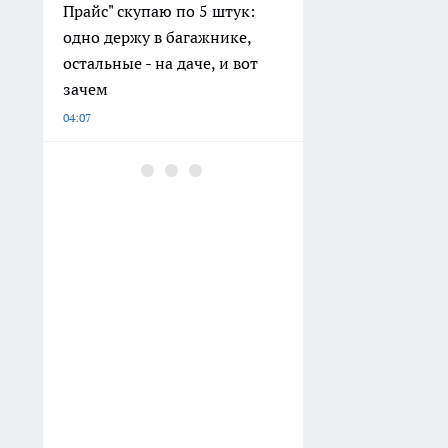
Прайс" скупаю по 5 штук:
одно держу в багажнике,
остальные - на даче, и вот
зачем
04:07
Розетки будут белее снега:
простой трюк вернет
пластику свежесть без
ремонта
03:37
Шторы и жалюзи — уже
антитренд: дизайнеры
советуют новый стильный
вариант — защитит от
солнца и спрячет от соседей