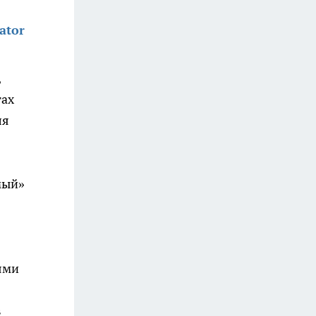
ator
,
тах
ля
мый»
ями
в