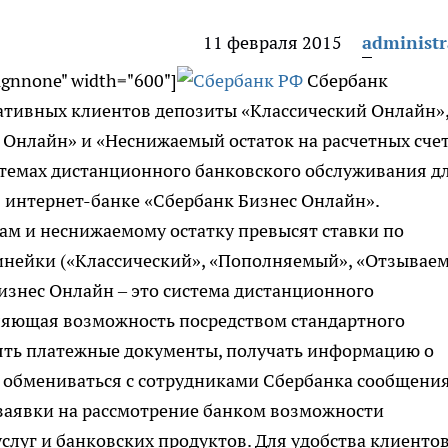
11 февраля 2015
administr
lignnone" width="600"]
Сбербанк
ративных клиентов депозиты «Классический Онлайн»
нлайн» и «Неснижаемый остаток на расчетных сче
стемах дистанционного банковского обслуживания д
в интернет-банке «Сбербанк Бизнес Онлайн».
ам и неснижаемому остатку превысят ставки по
инейки («Классический», «Пополняемый», «Отзывае
изнес Онлайн – это система дистанционного
ляющая возможность посредством стандартного
лять платежные документы, получать информацию о
, обмениваться с сотрудниками Сбербанка сообщени
 заявки на рассмотрение банком возможности
слуг и банковских продуктов. Для удобства клиенто