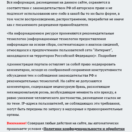
Вся информация, размещенная на данном сайте, охраняется в
соответствии с законодательством РФ об авторском праве и не
подлежит использованию кем-либо в какой бы то ни было форме, в
том числе воспроизведению, распространению, переработке не иначе
как с письменного разрешения правообладателя.
«На информационном ресурсе применяются рекомендательные
технологии (информационные технологии предоставления
информации на основе сбора, систематизации и анализа сведений,
относящихся к предпочтениям пользователей сети "Интернет",
находящихся на территории Российской Федерации)».
Подробнее
Администрация портала оставляет за собой право модерировать
комментарии, исходя из соображений сохранения конструктивности
обсуждения тем и соблюдения законодательства РФ и
рекомендательных технологий. На сайте не допускаются
комментарии, содержащие нецензурную брань, разжигающие
межнациональную рознь, возбуждающие ненависть или вражду, а
равно унижение человеческого достоинства, размещение ссылок не
по теме. IP-адреса пользователей, не соблюдающих эти требования,
могут быть переданы по запросу в надзорные и правоохранительные
органы.
Внимание!
Совершая любые действия на сайте, вы автоматически
принимаете условия «
Политики конфиденциальности и обработки