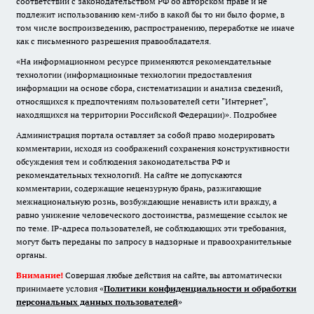
соответствии с законодательством РФ об авторском праве и не
подлежит использованию кем-либо в какой бы то ни было форме, в
том числе воспроизведению, распространению, переработке не иначе
как с письменного разрешения правообладателя.
«На информационном ресурсе применяются рекомендательные
технологии (информационные технологии предоставления
информации на основе сбора, систематизации и анализа сведений,
относящихся к предпочтениям пользователей сети "Интернет",
находящихся на территории Российской Федерации)».
Подробнее
Администрация портала оставляет за собой право модерировать
комментарии, исходя из соображений сохранения конструктивности
обсуждения тем и соблюдения законодательства РФ и
рекомендательных технологий. На сайте не допускаются
комментарии, содержащие нецензурную брань, разжигающие
межнациональную рознь, возбуждающие ненависть или вражду, а
равно унижение человеческого достоинства, размещение ссылок не
по теме. IP-адреса пользователей, не соблюдающих эти требования,
могут быть переданы по запросу в надзорные и правоохранительные
органы.
Внимание!
Совершая любые действия на сайте, вы автоматически
принимаете условия «
Политики конфиденциальности и обработки
персональных данных пользователей
»