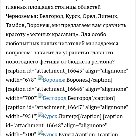
главных площадях столицы областей
Черноземья: Белгород, Курск, Орел, Липецк,
Тамбов, Воронеж, мы предлагаем вам сравнить
красоту «зеленых красавиц». Для особо
любопытных наших читателей мы задаемся
вопросом: зависит ли убранство главного
новогоднего фетиша от бюджета региона?
[caption id="attachment_16645" align="alignnone"
width="678"]
Воронеж[/caption]
[caption id="attachment_16646" align="alignnone"
width="700"]
Белгород[/caption]
[caption id="attachment_16647" align="alignnone"
width="951"]
Липецк[/caption] [caption
id="attachment_16648" align="alignnone"
width="700"]
Курск[/caption] [caption