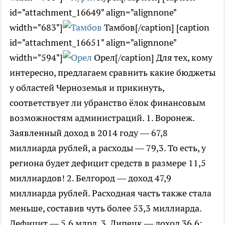
id="attachment_16649" align="alignnone"
width="683"]
Тамбов[/caption] [caption
id="attachment_16651" align="alignnone"
width="594"]
Орел[/caption] Для тех, кому
интересно, предлагаем сравнить какие бюджеты
у областей Черноземья и прикинуть,
соответствует ли убранство ёлок финансовым
возможностям администраций. 1. Воронеж.
Заявленный доход в 2014 году — 67,8
миллиарда рублей, а расходы — 79,3. То есть, у
региона будет дефицит средств в размере 11,5
миллиардов! 2. Белгород — доход 47,9
миллиарда рублей. Расходная часть также стала
меньше, составив чуть более 53,3 миллиарда.
Дефицит — 5,6 млрд. 3. Липецк — доход 36,6;