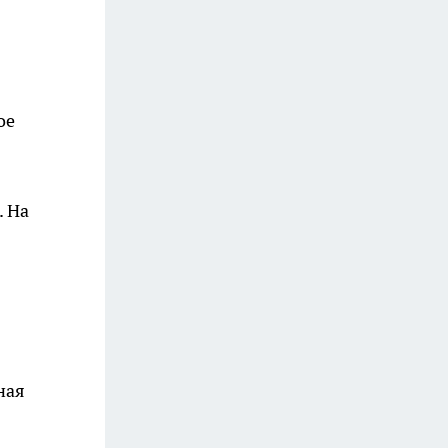
ое
. На
ная