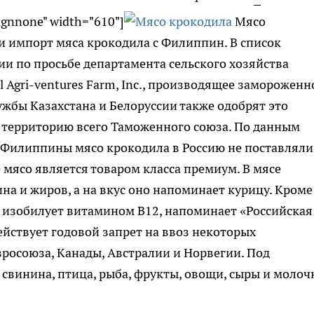
lignnone" width="610"]
Мясо
ли импорт мяса крокодила с Филиппин. В список
и по просьбе департамента сельского хозяйства
Agri-ventures Farm, Inc., производящее замороженн
ужбы Казахстана и Белоруссии также одобрят это
а территорию всего Таможенного союза. По данным
 Филиппины мясо крокодила в Россию не поставляли
 мясо является товаром класса премиум. В мясе
на и жиров, а на вкус оно напоминает курицу. Кроме
ак изобилует витамином B12, напоминает «Российская
 действует годовой запрет на ввоз некоторых
росоюза, Канады, Австралии и Норвегии. Под
 свинина, птица, рыба, фрукты, овощи, сыры и молоч