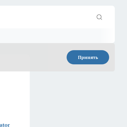
Принять
ator