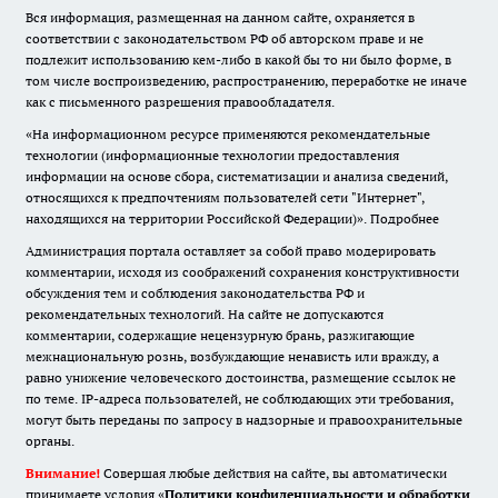
Вся информация, размещенная на данном сайте, охраняется в
соответствии с законодательством РФ об авторском праве и не
подлежит использованию кем-либо в какой бы то ни было форме, в
том числе воспроизведению, распространению, переработке не иначе
как с письменного разрешения правообладателя.
«На информационном ресурсе применяются рекомендательные
технологии (информационные технологии предоставления
информации на основе сбора, систематизации и анализа сведений,
относящихся к предпочтениям пользователей сети "Интернет",
находящихся на территории Российской Федерации)».
Подробнее
Администрация портала оставляет за собой право модерировать
комментарии, исходя из соображений сохранения конструктивности
обсуждения тем и соблюдения законодательства РФ и
рекомендательных технологий. На сайте не допускаются
комментарии, содержащие нецензурную брань, разжигающие
межнациональную рознь, возбуждающие ненависть или вражду, а
равно унижение человеческого достоинства, размещение ссылок не
по теме. IP-адреса пользователей, не соблюдающих эти требования,
могут быть переданы по запросу в надзорные и правоохранительные
органы.
Внимание!
Совершая любые действия на сайте, вы автоматически
принимаете условия «
Политики конфиденциальности и обработки