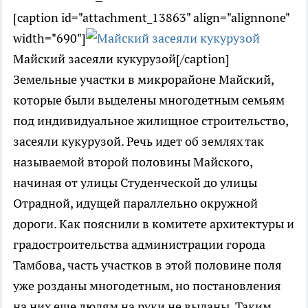
[caption id="attachment_13863" align="alignnone"
width="690"]
Майский засеяли кукурузой[/caption]
Земельные участки в микрорайоне Майский,
которые были выделены многодетным семьям
под индивидуальное жилищное строительство,
засеяли кукурузой. Речь идет об землях так
называемой второй половины Майского,
начиная от улицы Студенческой до улицы
Отрадной, идущей параллельно окружной
дороги. Как пояснили в комитете архитектуры и
градостроительства администрации города
Тамбова, часть участков в этой половине поля
уже розданы многодетным, но постановления
на них еще людям на руки не выданы. Таким