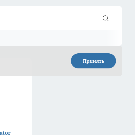
Принять
ator