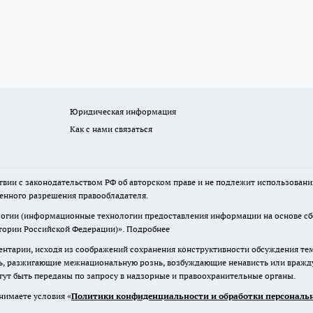
Юридическая информация
Как с нами связаться
твии с законодательством РФ об авторском праве и не подлежит использовани
менного разрешения правообладателя.
гии (информационные технологии предоставления информации на основе сбор
итории Российской Федерации)».
Подробнее
нтарии, исходя из соображений сохранения конструктивности обсуждения те
ь, разжигающие межнациональную рознь, возбуждающие ненависть или вражду,
огут быть переданы по запросу в надзорные и правоохранительные органы.
нимаете условия «
Политики конфиденциальности и обработки персональн