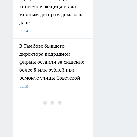
копеечная вещица стала
модным декором дома и на
даче
11:14
В Тамбове бывшего
директора подрядной
фирмы осудили за хищение
более 8 млн рублей при
ремонте улицы Советской
11:10
ВТБ: на Петербургском
марафоне «Пушкин —
Петербург» появится беговая
трасса для профи
11:00