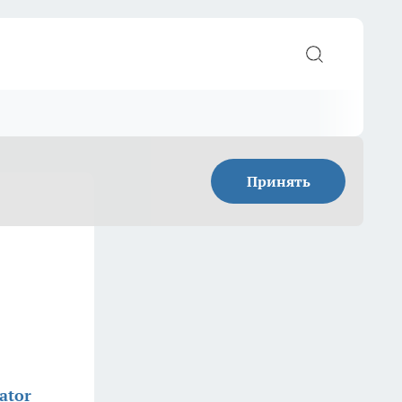
Принять
ator