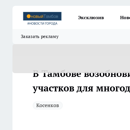
Эксклюзив
Нов
Заказать рекламу
В Тамбове возобнов
участков для много
Косенков