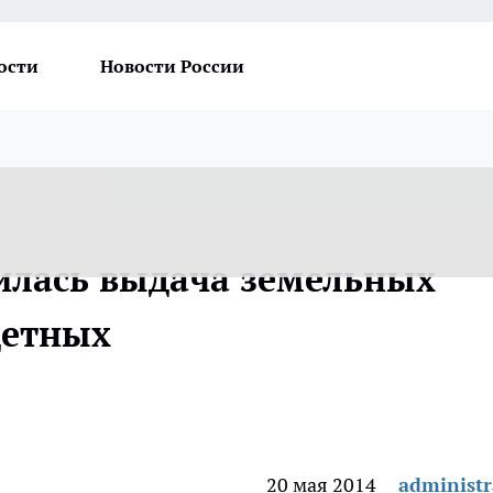
ости
Новости России
илась выдача земельных
детных
20 мая 2014
administr