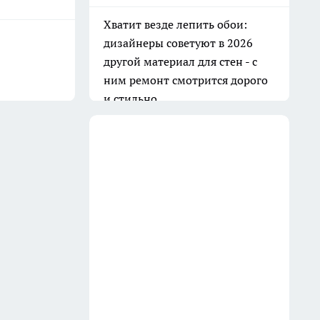
Баня всегда как новая: очищаю
вагонку в парилке одним
дедовским способом —
работает на 10 из 10
31 июля