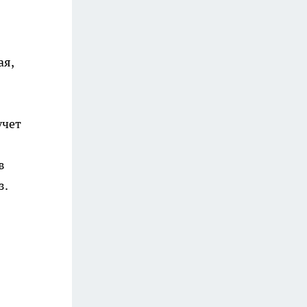
ая,
учет
в
з.