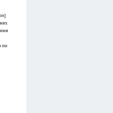
on]
днях
ения
о по