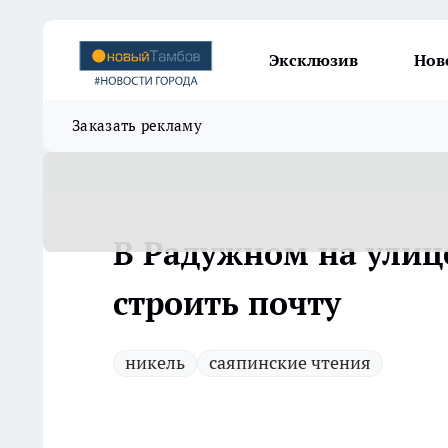
Эксклюзив
Нов
Заказать рекламу
В Радужном на улиц
строить почту
никель
саяпинские чтения