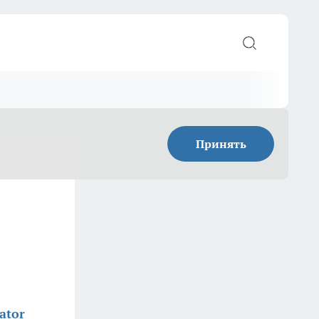
Принять
ator