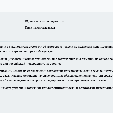
Юридическая информация
Как с нами связаться
твии с законодательством РФ об авторском праве и не подлежит использовани
менного разрешения правообладателя.
гии (информационные технологии предоставления информации на основе сбор
итории Российской Федерации)».
Подробнее
нтарии, исходя из соображений сохранения конструктивности обсуждения те
ь, разжигающие межнациональную рознь, возбуждающие ненависть или вражду,
огут быть переданы по запросу в надзорные и правоохранительные органы.
нимаете условия «
Политики конфиденциальности и обработки персональн