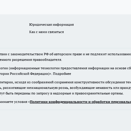
Юридическая информация
Как с нами связаться
твии с законодательством РФ об авторском праве и не подлежит использовани
менного разрешения правообладателя.
гии (информационные технологии предоставления информации на основе сбор
итории Российской Федерации)».
Подробнее
нтарии, исходя из соображений сохранения конструктивности обсуждения те
ь, разжигающие межнациональную рознь, возбуждающие ненависть или вражду,
огут быть переданы по запросу в надзорные и правоохранительные органы.
нимаете условия «
Политики конфиденциальности и обработки персональн