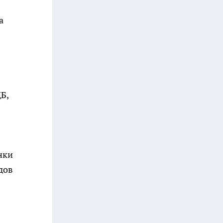
а
Б,
нки
дов