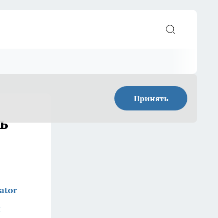
Принять
ь
ator