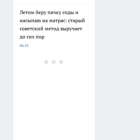
Летом беру пачку соды и
насыпаю на матрас: старый
советский метод выручает
до сих пор
04:55
Скупаю в «Чижике» кашпо
по 199 рублей, но не для
цветов: нашла им 8
применений лучше — дома
и на даче
04:07
Сделала шикарный ремонт в
ванной за 3 часа — ни пыли,
ни грязи: выглядит так,