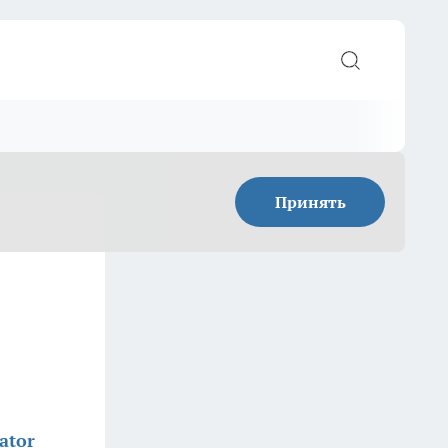
Принять
ator