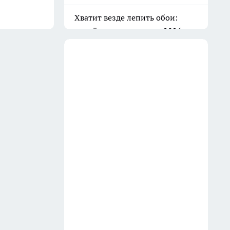
Баня всегда как новая: очищаю
вагонку в парилке одним
дедовским способом —
работает на 10 из 10
31 июля