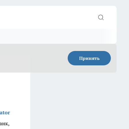
Принять
ator
анк,