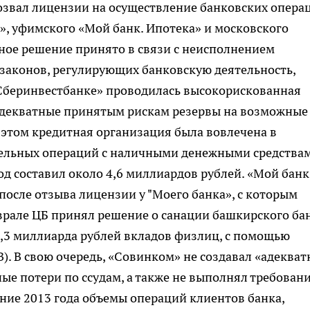
отозвал лицензии на осуществление банковских опера
», уфимского «Мой банк. Ипотека» и московского
ное решение принято в связи с неисполнением
законов, регулирующих банковскую деятельность,
«Сберинвестбанке» проводилась высокорискованная
 адекватные принятым рискам резервы на возможные
 этом кредитная организация была вовлечена в
ельных операций с наличными денежными средствам
д составил около 4,6 миллиардов рублей. «Мой банк
осле отзыва лицензии у "Моего банка», с которым
еврале ЦБ принял решение о санации башкирского бан
3,3 миллиарда рублей вкладов физлиц, с помощью
). В свою очередь, «Совинком» не создавал «адеква
е потери по ссудам, а также не выполнял требован
ение 2013 года объемы операций клиентов банка,