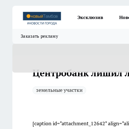
Эксклюзив
Нов
Заказать рекламу
Центробанк лишил л
земельные участки
[caption id="attachment_12642" align="a