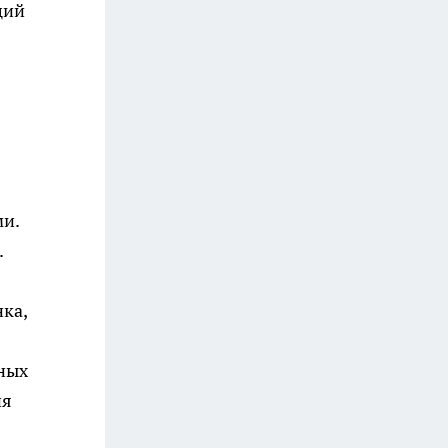
ций
и.
.
ка,
тных
ия