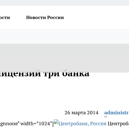
ости
Новости России
ицензий три банка
26 марта 2014
administr
lignnone" width="1024"]
Центроб