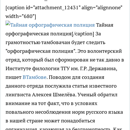
[caption id="attachment_12431" align="alignnone"
width="680"]
Тайная
орфографическая полиция[/caption] За
грамотностью тамбовачан будет следить
"орфографическая полиция". Это волонтерский
отряд, который был сформирован не так давно в
Институте филологии ТГУ им. Г.Р. Державина,
пишет
ВТамбове
. Поводом для создания
данного отряда послужила статья известного
лингвиста Алексея Шмелёва. Ученый обратил
внимание на тот факт, что в условиях
повального несоблюдения норм русского языка
в нашей стране может понадобиться
организация, карающая за безграмотность. Как