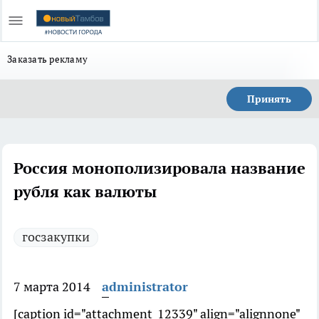
Заказать рекламу
Принять
Россия монополизировала название
рубля как валюты
госзакупки
7 марта 2014
administrator
[caption id="attachment_12339" align="alignnone"