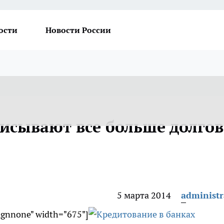
ости
Новости России
писывают все больше долгов
5 марта 2014
administr
lignnone" width="675"]