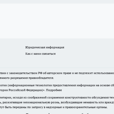
Юридическая информация
Как с нами связаться
твии с законодательством РФ об авторском праве и не подлежит использовани
менного разрешения правообладателя.
гии (информационные технологии предоставления информации на основе сбор
итории Российской Федерации)».
Подробнее
нтарии, исходя из соображений сохранения конструктивности обсуждения те
ь, разжигающие межнациональную рознь, возбуждающие ненависть или вражду,
огут быть переданы по запросу в надзорные и правоохранительные органы.