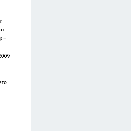
т
по
р –
2009
м
его