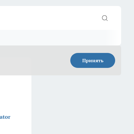
Принять
ator