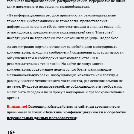
том числе воспроизведению, распространению, переработке не иначе
как с письменного разрешения правообладателя.
«На информационном ресурсе применяются рекомендательные
технологии (информационные технологии предоставления
информации на основе сбора, систематизации и анализа сведений,
относящихся к предпочтениям пользователей сети "Интернет",
находящихся на территории Российской Федерации)».
Подробнее
Администрация портала оставляет за собой право модерировать
комментарии, исходя из соображений сохранения конструктивности
обсуждения тем и соблюдения законодательства РФ и
рекомендательных технологий. На сайте не допускаются
комментарии, содержащие нецензурную брань, разжигающие
межнациональную рознь, возбуждающие ненависть или вражду, а
равно унижение человеческого достоинства, размещение ссылок не
по теме. IP-адреса пользователей, не соблюдающих эти требования,
могут быть переданы по запросу в надзорные и правоохранительные
органы.
Внимание!
Совершая любые действия на сайте, вы автоматически
принимаете условия «
Политики конфиденциальности и обработки
персональных данных пользователей
»
16+