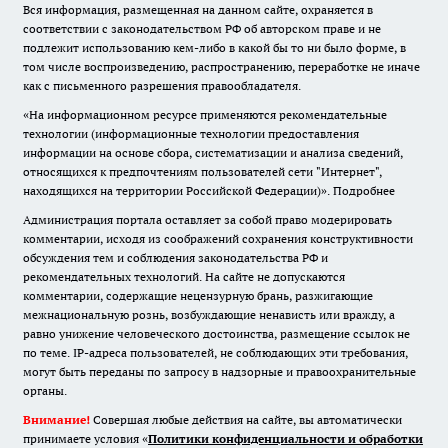
Вся информация, размещенная на данном сайте, охраняется в
соответствии с законодательством РФ об авторском праве и не
подлежит использованию кем-либо в какой бы то ни было форме, в
том числе воспроизведению, распространению, переработке не иначе
как с письменного разрешения правообладателя.
«На информационном ресурсе применяются рекомендательные
технологии (информационные технологии предоставления
информации на основе сбора, систематизации и анализа сведений,
относящихся к предпочтениям пользователей сети "Интернет",
находящихся на территории Российской Федерации)».
Подробнее
Администрация портала оставляет за собой право модерировать
комментарии, исходя из соображений сохранения конструктивности
обсуждения тем и соблюдения законодательства РФ и
рекомендательных технологий. На сайте не допускаются
комментарии, содержащие нецензурную брань, разжигающие
межнациональную рознь, возбуждающие ненависть или вражду, а
равно унижение человеческого достоинства, размещение ссылок не
по теме. IP-адреса пользователей, не соблюдающих эти требования,
могут быть переданы по запросу в надзорные и правоохранительные
органы.
Внимание!
Совершая любые действия на сайте, вы автоматически
принимаете условия «
Политики конфиденциальности и обработки