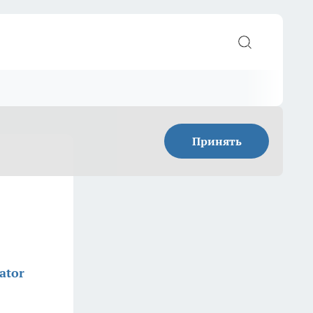
Принять
ator