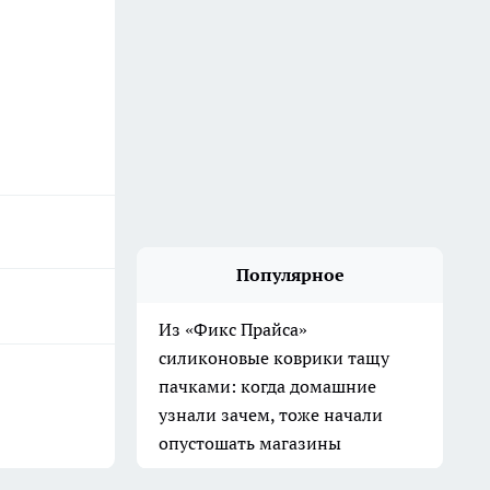
Популярное
Баня всегда как новая: очищаю
вагонку в парилке одним
дедовским способом —
работает на 10 из 10
31 июля