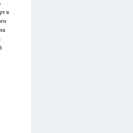
з
рт в
ого
ла
м
й