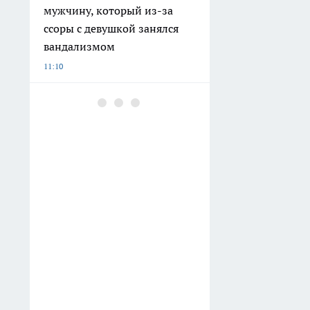
мужчину, который из-за
ссоры с девушкой занялся
вандализмом
11:10
В Котовске Дворец культуры
оснастят архитектурной
подсветкой
10:20
В Моршанском округе
экстренно закрыли мост
09:30
Продавцы тащат домой эти
пакеты из "Магнита" и
"Пятерочки" по 10 штук: что