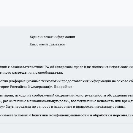
Юридическая информация
Как с нами связаться
твии с законодательством РФ об авторском праве и не подлежит использовани
менного разрешения правообладателя.
гии (информационные технологии предоставления информации на основе сбор
итории Российской Федерации)».
Подробнее
нтарии, исходя из соображений сохранения конструктивности обсуждения те
ь, разжигающие межнациональную рознь, возбуждающие ненависть или вражду,
огут быть переданы по запросу в надзорные и правоохранительные органы.
нимаете условия «
Политики конфиденциальности и обработки персональн