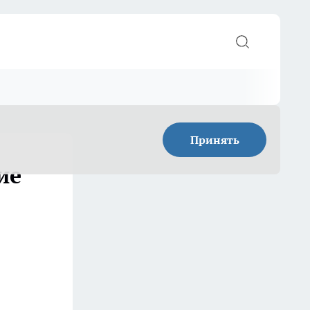
Принять
ие