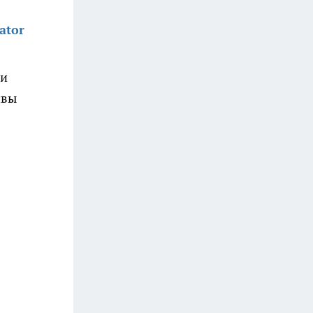
ator
 и
ивы