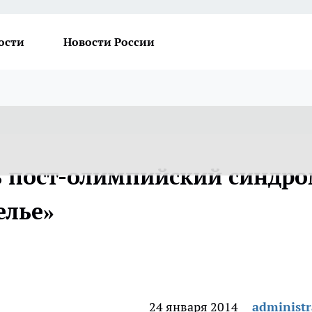
ости
Новости России
ь пост-олимпийский синдр
елье»
24 января 2014
administr