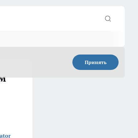
Принять
ом
ator