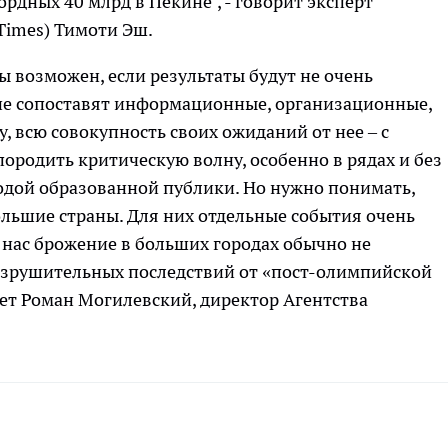
рдных 40 млрд в Пекине", - говорит эксперт
 Times) Тимоти Эш.
 возможен, если результаты будут не очень
не сопоставят информационные, организационные,
 всю совокупность своих ожиданий от нее – с
родить критическую волну, особенно в рядах и без
одой образованной публики. Но нужно понимать,
большие страны. Для них отдельные события очень
 нас брожение в больших городах обычно не
 разрушительных последствий от «пост-олимпийской
тает Роман Могилевский, директор Агентства