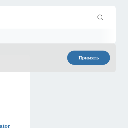
Принять
ator