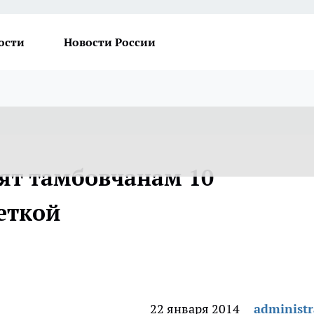
ости
Новости России
рят тамбовчанам 10
еткой
22 января 2014
administr