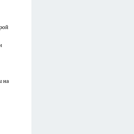
рой
и
ы на