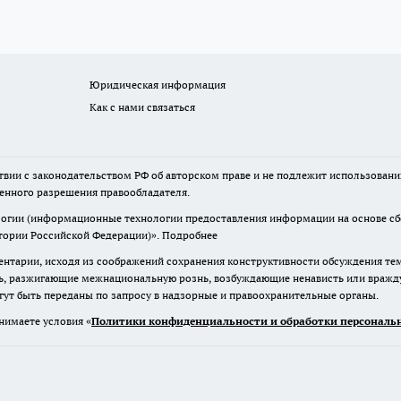
Юридическая информация
Как с нами связаться
твии с законодательством РФ об авторском праве и не подлежит использовани
менного разрешения правообладателя.
гии (информационные технологии предоставления информации на основе сбор
итории Российской Федерации)».
Подробнее
нтарии, исходя из соображений сохранения конструктивности обсуждения те
ь, разжигающие межнациональную рознь, возбуждающие ненависть или вражду,
огут быть переданы по запросу в надзорные и правоохранительные органы.
нимаете условия «
Политики конфиденциальности и обработки персональн