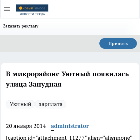
Заказать рекламу
Принять
В микрорайоне Уютный появилась
улица Занудная
Уютный
зарплата
20 января 2014
administrator
[caption id="attachment_11277" align="alignnone"