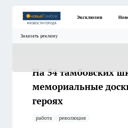
Эксклюзив
Нов
Заказать рекламу
На 54 тамбовских шк
мемориальные доски
героях
работа
революция