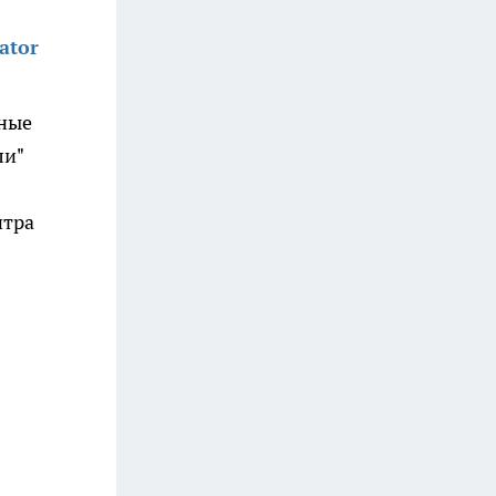
ator
ьные
ли"
нтра