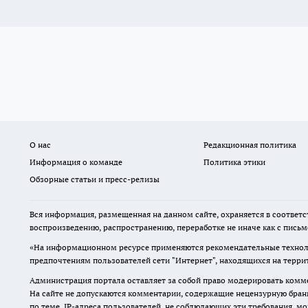
О нас
Редакционная политика
Информация о команде
Политика этики
Обзорные статьи и пресс-релизы
Вся информация, размещенная на данном сайте, охраняется в соответс
воспроизведению, распространению, переработке не иначе как с пись
«На информационном ресурсе применяются рекомендательные техноло
предпочтениям пользователей сети "Интернет", находящихся на терр
Администрация портала оставляет за собой право модерировать комме
На сайте не допускаются комментарии, содержащие нецензурную бран
по теме. IP-адреса пользователей, не соблюдающих эти требования, м