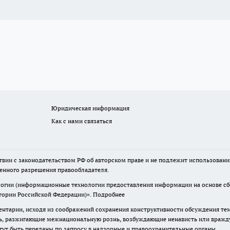
Юридическая информация
Как с нами связаться
твии с законодательством РФ об авторском праве и не подлежит использовани
менного разрешения правообладателя.
гии (информационные технологии предоставления информации на основе сбор
итории Российской Федерации)».
Подробнее
нтарии, исходя из соображений сохранения конструктивности обсуждения те
ь, разжигающие межнациональную рознь, возбуждающие ненависть или вражду,
огут быть переданы по запросу в надзорные и правоохранительные органы.