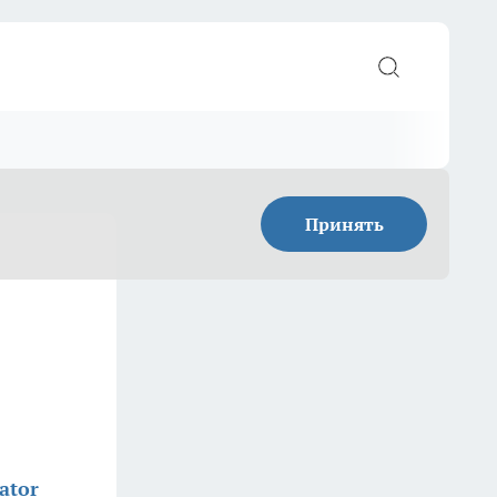
Принять
ator