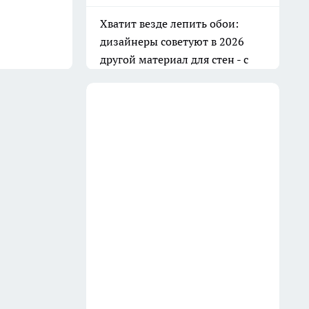
Баня всегда как новая: очищаю
вагонку в парилке одним
дедовским способом —
работает на 10 из 10
31 июля