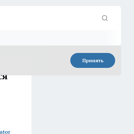
Принять
ся
ator