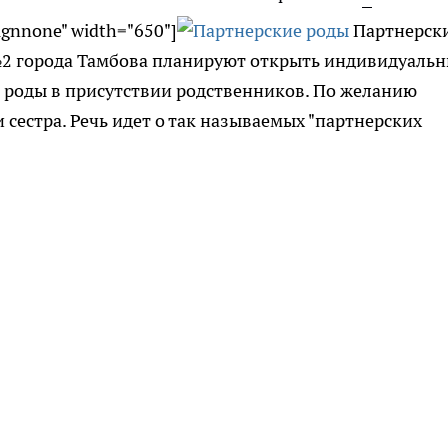
lignnone" width="650"]
Партнерск
е №2 города Тамбова планируют открыть индивидуаль
я роды в присутствии родственников. По желанию
сестра. Речь идет о так называемых "партнерских