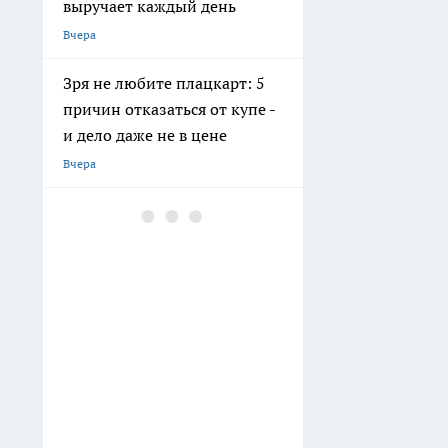
выручает каждый день
Вчера
Зря не любите плацкарт: 5
причин отказаться от купе -
и дело даже не в цене
Вчера
Город в России с самыми
высокими зарплатами:
красную рыбу здесь считают
отходом
Вчера
Что творится на Черном
море летом 2026: проехали
на авто до Сочи, честно
рассказываю про обстановку